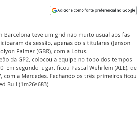
Adicione como fonte preferencial no Google
Opens in new window
m Barcelona teve um grid não muito usual aos fãs
ticiparam da sessão, apenas dois titulares (Jenson
 Jolyon Palmer (GBR), com a Lotus.
peão da GP2, colocou a equipe no topo dos tempos
. Em segundo lugar, ficou Pascal Wehrlein (ALE), de
 com a Mercedes. Fechando os três primeiros ficou
ed Bull (1m26s683).