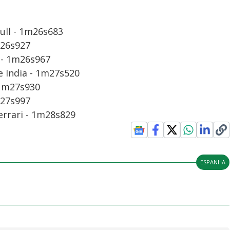
Bull - 1m26s683
m26s927
s - 1m26s967
ce India - 1m27s520
- 1m27s930
m27s997
 Ferrari - 1m28s829
ESPANHA