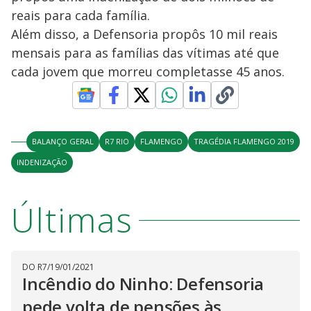
y
reais para cada família.
M
V
u
d
Além disso, a Defensoria propôs 10 mil reais
o
mensais para as famílias das vítimas até que
i
cada jovem que morreu completasse 45 anos.
d
BALANÇO GERAL
R7 RIO
FLAMENGO
TRAGÉDIA FLAMENGO 2019
e
INDENIZAÇÃO
o
Últimas
DO R7
/
19/01/2021
Incêndio do Ninho: Defensoria
pede volta de pensões às