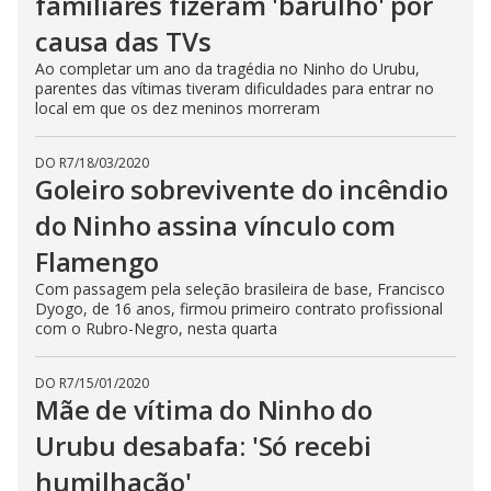
familiares fizeram 'barulho' por
causa das TVs
Ao completar um ano da tragédia no Ninho do Urubu,
parentes das vítimas tiveram dificuldades para entrar no
local em que os dez meninos morreram
DO R7
/
18/03/2020
Goleiro sobrevivente do incêndio
do Ninho assina vínculo com
Flamengo
Com passagem pela seleção brasileira de base, Francisco
Dyogo, de 16 anos, firmou primeiro contrato profissional
com o Rubro-Negro, nesta quarta
DO R7
/
15/01/2020
Mãe de vítima do Ninho do
Urubu desabafa: 'Só recebi
humilhação'