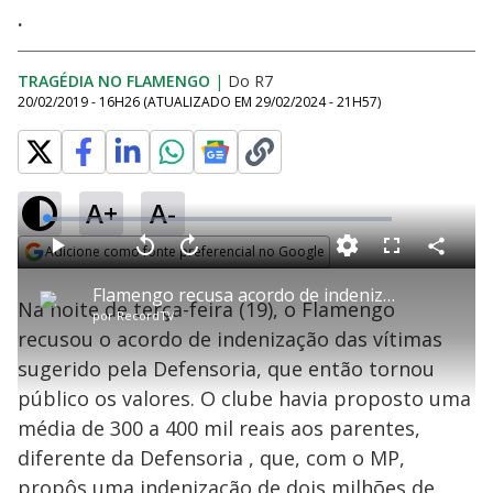
.
TRAGÉDIA NO FLAMENGO
|
Do R7
20/02/2019 - 16H26
(ATUALIZADO EM
29/02/2024 - 21H57
)
A+
A-
L
o
a
Adicione como fonte preferencial no Google
d
C
P
V
A
P
F
e
o
l
o
v
u
Opens in new window
d
m
a
l
a
l
:
Flamengo recusa acordo de indenização proposto pela Defensoria Pública
p
y
t
n
l
3
Na noite de terça-feira (19), o Flamengo
a
a
ç
s
.
por
RecordTV
r
r
a
c
2
t
1
r
l
r
5
recusou o acordo de indenização das vítimas
i
0
1
e
%
l
s
0
e
h
sugerido pela Defensoria, que então tornou
e
s
n
a
g
e
r
u
g
público os valores. O clube havia proposto uma
n
u
a
d
n
o
d
média de 300 a 400 mil reais aos parentes,
s
o
s
diferente da Defensoria , que, com o MP,
propôs uma indenização de dois milhões de