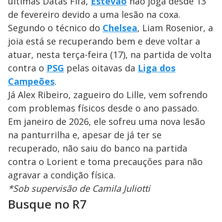
últimas Datas Fifa,
Estêvão
não joga desde 13
de fevereiro devido a uma lesão na coxa.
Segundo o técnico do
Chelsea
, Liam Rosenior, a
joia está se recuperando bem e deve voltar a
atuar, nesta terça-feira (17), na partida de volta
contra o
PSG
pelas oitavas da
Liga dos
Campeões
.
Já Alex Ribeiro, zagueiro do Lille, vem sofrendo
com problemas físicos desde o ano passado.
Em janeiro de 2026, ele sofreu uma nova lesão
na panturrilha e, apesar de já ter se
recuperado, não saiu do banco na partida
contra o Lorient e toma precauções para não
agravar a condição física.
*Sob supervisão de Camila Juliotti
Busque no R7