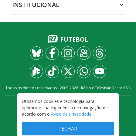
INSTITUCIONAL
FUTEBOL
Todos os direitos reservados - 2009-
2026
- Rádio e Televisão Record S.A
Utilizamos cookies e tecnologia para
CARREIRA
FALE CONOSCO
PRIVACIDADE
aprimorar sua experiência de navegação de
TERMOS E CONDIÇÕES DE USO
acordo com o
Aviso de Privacidade
.
FECHAR