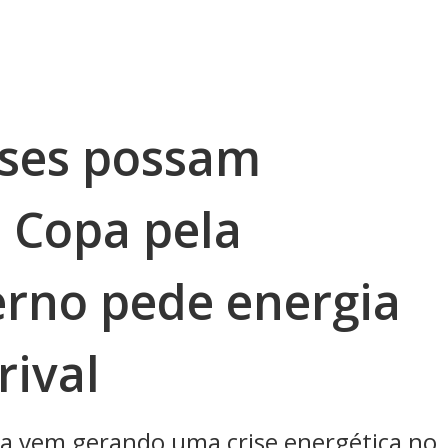
eses possam
 Copa pela
erno pede energia
rival
lta vem gerando uma crise energética no