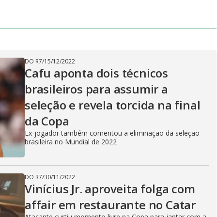
DO R7
/
15/12/2022
Cafu aponta dois técnicos
brasileiros para assumir a
seleção e revela torcida na final
da Copa
Ex-jogador também comentou a eliminação da seleção
brasileira no Mundial de 2022
DO R7
/
30/11/2022
Vinícius Jr. aproveita folga com
affair em restaurante no Catar
Atacante curtiu momento livre na Copa para jantar com a