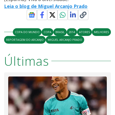
Leia o blog de Miguel Arcanjo Prado
COPA DO MUNDO
COPA
BRASIL
2014
ATORES
MELHORES
REPORTAGEM DO ARCANJO
MIGUEL ARCANJO PRADO
Últimas