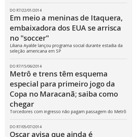
DO R7
/
22/01/2014
Em meio a meninas de Itaquera,
embaixadora dos EUA se arrisca
no "soccer"
Liliana Ayalde lançou programa social durante estadia da
seleção americana em SP
DO R7
/
15/06/2014
Metrô e trens têm esquema
especial para primeiro jogo da
Copa no Maracanã; saiba como
chegar
Torcedores com ingresso não pagam passagem do Metrô
DO R7
/
05/07/2014
Oscar avisa que ainda é