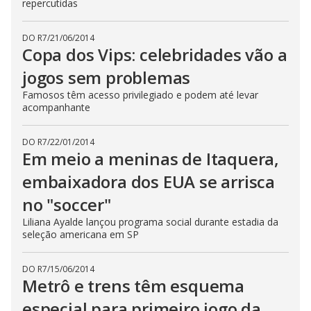
repercutidas
DO R7
/
21/06/2014
Copa dos Vips: celebridades vão a
jogos sem problemas
Famosos têm acesso privilegiado e podem até levar
acompanhante
DO R7
/
22/01/2014
Em meio a meninas de Itaquera,
embaixadora dos EUA se arrisca
no "soccer"
Liliana Ayalde lançou programa social durante estadia da
seleção americana em SP
DO R7
/
15/06/2014
Metrô e trens têm esquema
especial para primeiro jogo da