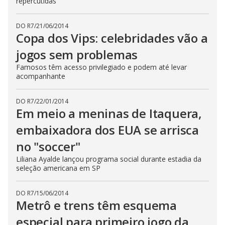
repercutidas
DO R7
/
21/06/2014
Copa dos Vips: celebridades vão a
jogos sem problemas
Famosos têm acesso privilegiado e podem até levar
acompanhante
DO R7
/
22/01/2014
Em meio a meninas de Itaquera,
embaixadora dos EUA se arrisca
no "soccer"
Liliana Ayalde lançou programa social durante estadia da
seleção americana em SP
DO R7
/
15/06/2014
Metrô e trens têm esquema
especial para primeiro jogo da