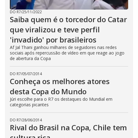
DO R7
/
25/11/2022
Saiba quem é o torcedor do Catar
que viralizou e teve perfil
'invadido' por brasileiros
Af Jal Thani ganhou milhares de seguidores nas redes
sociais após repercussão de vídeo em que reage ao jogo
de abertura da Copa
DO R7
/
05/07/2014
Conheça os melhores atores
desta Copa do Mundo
Júri escolhe para o R7 os destaques do Mundial em
categorias picantes
DO R7
/
28/06/2014
Rival do Brasil na Copa, Chile tem
cultura rica