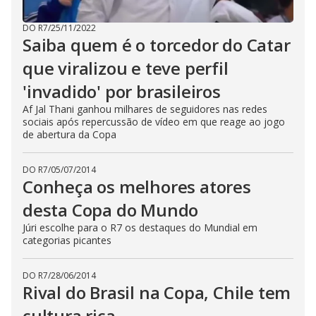
DO R7
/
25/11/2022
Saiba quem é o torcedor do Catar
que viralizou e teve perfil
'invadido' por brasileiros
Af Jal Thani ganhou milhares de seguidores nas redes
sociais após repercussão de vídeo em que reage ao jogo
de abertura da Copa
DO R7
/
05/07/2014
Conheça os melhores atores
desta Copa do Mundo
Júri escolhe para o R7 os destaques do Mundial em
categorias picantes
DO R7
/
28/06/2014
Rival do Brasil na Copa, Chile tem
cultura rica