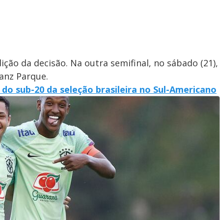
dição da decisão. Na outra semifinal, no sábado (21),
ianz Parque.
do sub-20 da seleção brasileira no Sul-Americano