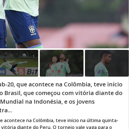
-20, que acontece na Colômbia, teve início
 o Brasil, que começou com vitória diante do
 Mundial na Indonésia, e os jovens
ra...
acontece na Colômbia, teve início na última quinta-
 vitória diante do Peru. O torneio vale vaga para o