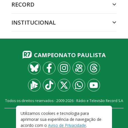
RECORD
INSTITUCIONAL
CAMPEONATO PAULISTA
Todos os direitos reservados - 2009-
2026
- Rádio e Televisão Record S.A
Utilizamos cookies e tecnologia para
CARREIRA
FALE CONOSCO
PRIVACIDADE
aprimorar sua experiência de navegação de
TERMOS E CONDIÇÕES DE USO
acordo com o
Aviso de Privacidade
.