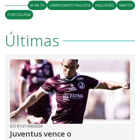
V
o
JR NA TV
CAMPEONATO PAULISTA
PAULISTÃO
SANTOS
i
PORTUGUESA
d
Últimas
e
o
DO R7
/
21/04/2026
Juventus vence o