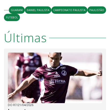
V
u
d
o
GUARANI
DANIEL PAULISTA
CAMPEONATO PAULISTA
PAULISTÃO
i
FUTEBOL
d
Últimas
e
o
DO R7
/
21/04/2026