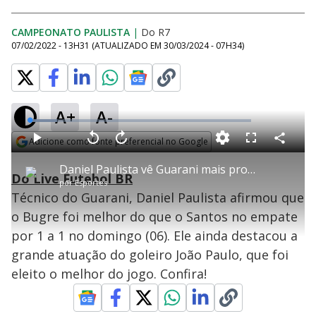
CAMPEONATO PAULISTA
|
Do R7
07/02/2022 - 13H31
(ATUALIZADO EM
30/03/2024 - 07H34
)
A+
A-
L
o
a
Adicione como fonte preferencial no Google
d
C
P
V
A
P
F
e
o
l
o
v
u
Opens in new window
d
m
a
l
a
l
:
Daniel Paulista vê Guarani mais produtivo que Santos em empate
p
y
t
n
l
1
Do Live Futebol BR
a
a
ç
s
2
por
Esportes
r
r
a
c
.
t
1
r
l
r
3
Técnico do Guarani, Daniel Paulista afirmou que
i
0
1
e
3
l
s
0
e
%
h
o Bugre foi melhor do que o Santos no empate
e
s
n
a
g
e
r
u
g
por 1 a 1 no domingo (06). Ele ainda destacou a
n
u
a
d
n
o
d
grande atuação do goleiro João Paulo, que foi
s
o
s
eleito o melhor do jogo. Confira!
y
M