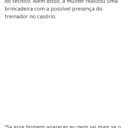
do técnico. Além disso, a mulher realizou uma
brincadeira com a possível presença do
treinador no casório.
"Se esse homem aparecer eu nem sei mais se o