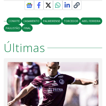
CONVITE
CASAMENTO
PALMEIRENSE
TORCEDOR
ABEL FERREIRA
PAULISTÃO
FINAL
Últimas