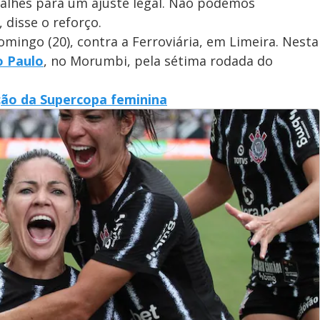
alhes para um ajuste legal. Não podemos
 disse o reforço.
omingo (20), contra a Ferroviária, em Limeira. Nesta
o Paulo
, no Morumbi, pela sétima rodada do
ição da Supercopa feminina