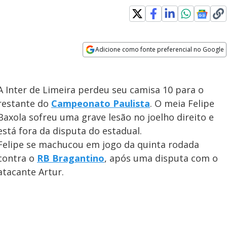
Adicione como fonte preferencial no Google
Opens in new window
A Inter de Limeira perdeu seu camisa 10 para o
restante do
Campeonato Paulista
. O meia Felipe
Baxola sofreu uma grave lesão no joelho direito e
está fora da disputa do estadual.
Felipe se machucou em jogo da quinta rodada
contra o
RB Bragantino
, após uma disputa com o
atacante Artur.