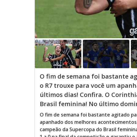
O fim de semana foi bastante ag
o R7 trouxe para você um apan
últimos dias! Confira. O Corint
Brasil feminina! No último doming
O fim de semana foi bastante agitado pa
apanhado dos melhores acontecimentos do
campeão da Supercopa do Brasil feminina
1 a 0 na final da competição e garantiu 