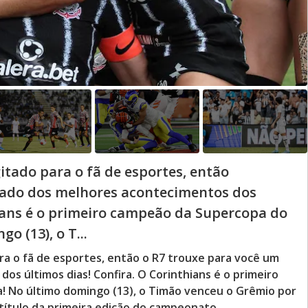
itado para o fã de esportes, então
hado dos melhores acontecimentos dos
hians é o primeiro campeão da Supercopa do
o (13), o T...
ra o fã de esportes, então o R7 trouxe para você um
s últimos dias! Confira. O Corinthians é o primeiro
! No último domingo (13), o Timão venceu o Grêmio por
o título da primeira edição do campeonato