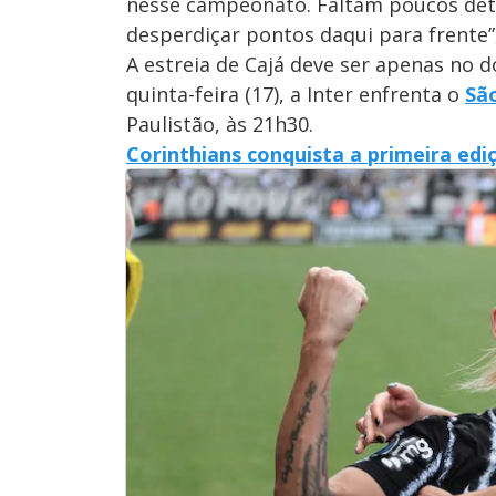
nesse campeonato. Faltam poucos det
desperdiçar pontos daqui para frente”,
A estreia de Cajá deve ser apenas no d
quinta-feira (17), a Inter enfrenta o
Sã
Paulistão, às 21h30.
Corinthians conquista a primeira ed