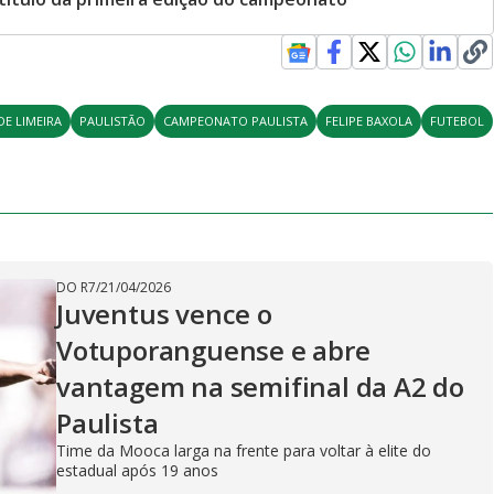
DE LIMEIRA
PAULISTÃO
CAMPEONATO PAULISTA
FELIPE BAXOLA
FUTEBOL
DO R7
/
21/04/2026
Juventus vence o
Votuporanguense e abre
vantagem na semifinal da A2 do
Paulista
Time da Mooca larga na frente para voltar à elite do
estadual após 19 anos