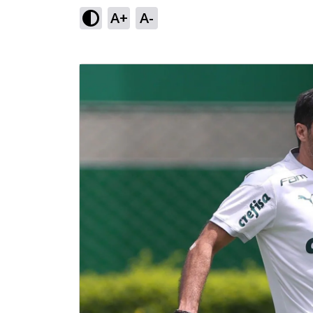
A+
A-