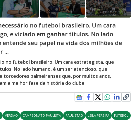
ecessário no futebol brasileiro. Um cara
ogo, e viciado em ganhar títulos. No lado
 entende seu papel na vida dos milhões de
 ...
o no futebol brasileiro. Um cara estrategista, que
ítulos. No lado humano, é um ser atencioso, que
e torcedores palmeirenses que, por muitos anos,
m a melhor fase da história do clube
A
VERDÃO
CAMPEONATO PAULISTA
PAULISTÃO
LEILA PEREIRA
FUTEBOL