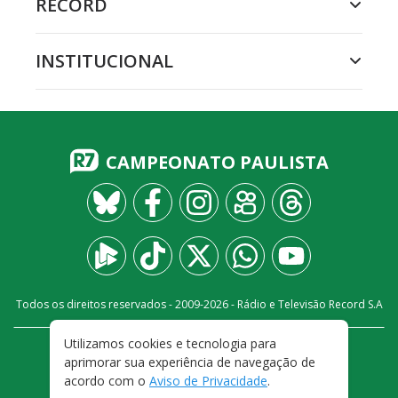
RECORD
INSTITUCIONAL
CAMPEONATO PAULISTA
Todos os direitos reservados - 2009-
2026
- Rádio e Televisão Record S.A
Utilizamos cookies e tecnologia para
CARREIRA
FALE CONOSCO
PRIVACIDADE
aprimorar sua experiência de navegação de
TERMOS E CONDIÇÕES DE USO
acordo com o
Aviso de Privacidade
.