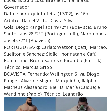
Local: Estádio Luso Brasileiro, na Ilha do
Governador
Data e hora: quinta-feira (17/02), às 16h
Árbitro: Daniel Victor Costa Silva
Gols: Diogo Rangel aos 19'/2°T (Boavista), Bruno
Santos aos 28'/2°T (Portuguesa-RJ), Marquinhos
aos 45'/2°T (Boavista)
PORTUGUESA-RJ: Carlão; Watson (Joazi), Marcão,
Sueliton e Sanchez; Sidão, Jhonnatan e Cafú;
Romarinho, Bruno Santos e Pirambú (Patrick).
Técnico: Marcus Grippi
BOAVISTA: Fernando; Wellington Silva, Diogo
Rangel, Alváro e Miguel; Marquinho, Ralph e
Matheus Alessandro; Biel, Di María (Caique) e
Wandinho (Pablo). Técnico: Leandrão