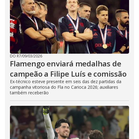
DO R7
/
09/03/2026
Flamengo enviará medalhas de
campeão a Filipe Luís e comissão
Ex-técnico esteve presente em seis das dez partidas da
campanha vitoriosa do Fla no Carioca 2026; auxiliares
também receberão