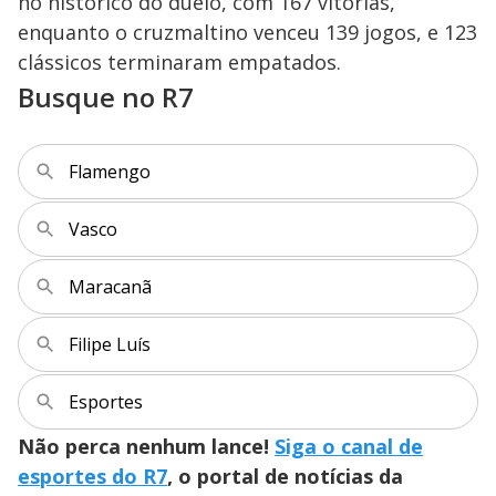
no histórico do duelo, com 167 vitórias,
o
enquanto o cruzmaltino venceu 139 jogos, e 123
clássicos terminaram empatados.
Busque no R7
Flamengo
Vasco
Maracanã
Filipe Luís
Esportes
Não perca nenhum lance!
Siga o canal de
esportes do R7
, o portal de notícias da