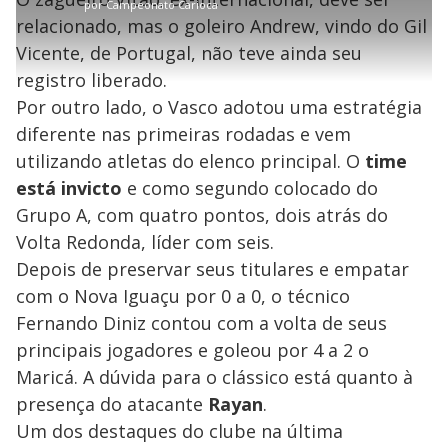
por
Campeonato Carioca
l
r
r
a
c
1
e
t
1
r
l
r
5
relacionado, mas o goleiro Andrew, vindo do Gil
s
i
0
1
e
%
l
s
0
e
h
Vicente, de Portugal, não teve ainda seu
e
s
n
a
g
e
r
u
g
registro liberado.
n
u
a
d
n
o
d
Por outro lado, o Vasco adotou uma estratégia
s
o
s
diferente nas primeiras rodadas e vem
y
utilizando atletas do elenco principal. O
time
está invicto
e como segundo colocado do
M
V
u
d
Grupo A, com quatro pontos, dois atrás do
o
Volta Redonda, líder com seis.
i
Depois de preservar seus titulares e empatar
com o Nova Iguaçu por 0 a 0, o técnico
Fernando Diniz contou com a volta de seus
d
principais jogadores e goleou por 4 a 2 o
Maricá. A dúvida para o clássico está quanto à
e
presença do atacante
Rayan
.
Um dos destaques do clube na última