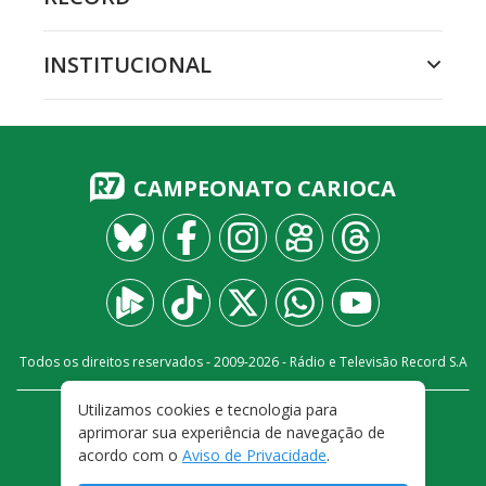
INSTITUCIONAL
CAMPEONATO CARIOCA
Todos os direitos reservados - 2009-
2026
- Rádio e Televisão Record S.A
Utilizamos cookies e tecnologia para
CARREIRA
FALE CONOSCO
PRIVACIDADE
aprimorar sua experiência de navegação de
TERMOS E CONDIÇÕES DE USO
acordo com o
Aviso de Privacidade
.