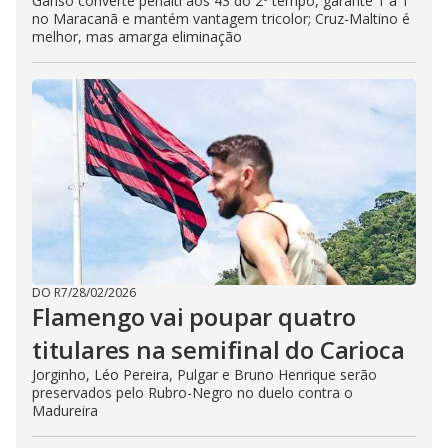
Ganso converte pênalti aos 43 do 2º tempo, garante 1 a 1
no Maracanã e mantém vantagem tricolor; Cruz-Maltino é
melhor, mas amarga eliminação
DO R7
/
28/02/2026
Flamengo vai poupar quatro
titulares na semifinal do Carioca
Jorginho, Léo Pereira, Pulgar e Bruno Henrique serão
preservados pelo Rubro-Negro no duelo contra o
Madureira