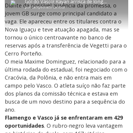
P
Gol do Vasco! Rayan arrisca de longe, conta com desvio da zaga e abre o placar no Maracanã
p
y
t
n
l
8
Diante da possível ausência da promessa, o
a
a
ç
s
.
por
Campeonato Carioca
r
r
a
c
0
t
1
r
l
r
3
jovem GB surge como principal candidato a
i
0
1
e
%
l
s
0
e
h
vaga. Ele apareceu entre os titulares contra o
e
s
n
a
g
e
r
u
g
Nova Iguaçu e teve atuação apagada, mas se
n
u
a
d
n
o
d
tornou o único centroavante no banco de
s
o
s
reservas após a transferência de Vegetti para o
y
Cerro Porteño.
O meia Maxime Dominguez, relacionado para a
M
V
u
d
última rodada do estadual, foi negociado com o
o
Cracóvia, da Polônia, e não entra mais em
i
campo pelo Vasco. O atleta suíço não faz parte
dos planos da comissão técnica e estava em
busca de um novo destino para a sequência do
d
ano.
Flamengo e Vasco já se enfrentaram em 429
e
oportunidades
. O rubro-negro leva vantagem