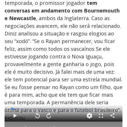
o
temporada, o promissor jogador
tem
conversas em andamento com Bournemouth
e Newcastle
, ambos da Inglaterra. Caso as
negociações avancem, ele não será relacionado.
Diniz analisou a situação e rasgou elogios ao
seu “xodó”. “Se o Rayan permanecer, vou ficar
feliz, assim como todos os vascaínos Se ele
estivesse jogando contra o Nova Iguaçu,
provavelmente a gente ganharia o jogo, pois
ele é muito decisivo. Já falei mais de uma vez:
ele tem potencial para ser uma estrela mundial.
Se eu fosse pensar no Rayan como um filho, que
é para mim, acho que ele tem que ficar mais
uma temporada. A permanência dele seria
ótima para o Vasco e para o futebol brasileiro”,
L
o
a
explicou.
d
C
P
V
A
F
e
o
l
o
v
u
d
m
a
l
a
l
: