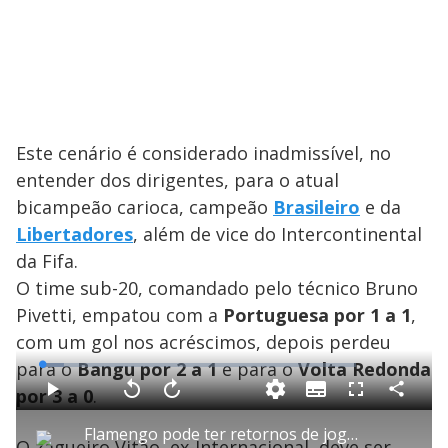
Este cenário é considerado inadmissível, no
entender dos dirigentes, para o atual
bicampeão carioca, campeão
Brasileiro
e da
Libertadores
, além de vice do Intercontinental
da Fifa.
O time sub-20, comandado pelo técnico Bruno
Pivetti, empatou com a
Portuguesa por 1 a 1
,
com um gol nos acréscimos, depois perdeu
para o
Bangu por 2 a 1
e para o
Volta Redonda
L
o
a
por 3 a 0
.
S
d
u
C
P
V
A
P
F
e
b
o
l
o
v
u
d
t
m
a
l
a
l
:
Flamengo pode ter retornos de jogadores titulares
i
p
y
t
n
l
7
O zagueiro Vitão, ex-Internacional, deve ser
t
a
a
ç
s
.