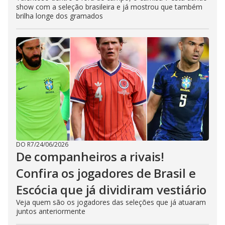
show com a seleção brasileira e já mostrou que também
brilha longe dos gramados
DO R7
/
24/06/2026
De companheiros a rivais!
Confira os jogadores de Brasil e
Escócia que já dividiram vestiário
Veja quem são os jogadores das seleções que já atuaram
juntos anteriormente