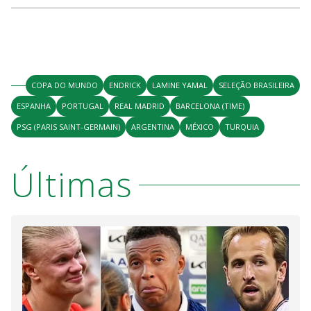
COPA DO MUNDO
ENDRICK
LAMINE YAMAL
SELEÇÃO BRASILEIRA
ESPANHA
PORTUGAL
REAL MADRID
BARCELONA (TIME)
PSG (PARIS SAINT-GERMAIN)
ARGENTINA
MÉXICO
TURQUIA
Últimas