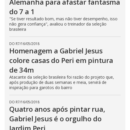
Alemanha para afastar fantasma
do 7 a 1
"Se tiver resultado bom, mas não tiver desempenho, isso
não gera confiança", avaliou o treinador da seleção
brasileira
DO R7
/
16/05/2018
Homenagem a Gabriel Jesus
colore casas do Peri em pintura
de 34m
Atacante da seleção brasileira foi razão do projeto que,
após produção de duas semanas e meia, servirá de
inspiração para garotos do bairro
DO R7
/
16/05/2018
Quatro anos após pintar rua,
Gabriel Jesus é o orgulho do
Jardim Peri