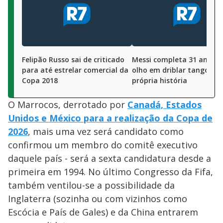
Felipão Russo sai de criticado
Messi completa 31 anos d
para até estrelar comercial da
olho em driblar tango da
Copa 2018
própria história
O Marrocos, derrotado por
Canadá, Estados
Unidos e México para a realização da Copa de
2026
, mais uma vez será candidato como
confirmou um membro do comitê executivo
daquele país - será a sexta candidatura desde a
primeira em 1994. No último Congresso da Fifa,
também ventilou-se a possibilidade da
Inglaterra (sozinha ou com vizinhos como
Escócia e País de Gales) e da China entrarem