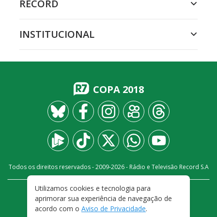
RECORD
INSTITUCIONAL
COPA 2018
Todos os direitos reservados - 2009-
2026
- Rádio e Televisão Record S.A
Utilizamos cookies e tecnologia para
CARREIRA
FALE CONOSCO
PRIVACIDADE
aprimorar sua experiência de navegação de
TERMOS E CONDIÇÕES DE USO
acordo com o
Aviso de Privacidade
.