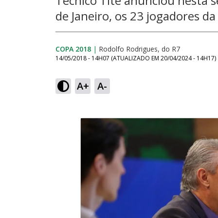
Técnico Tite anunciou nesta s
de Janeiro, os 23 jogadores d
COPA 2018
|
Rodolfo Rodrigues, do R7
14/05/2018 - 14H07
(ATUALIZADO EM
20/04/2024 - 14H17
)
A+
A-