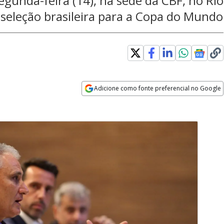
egunda-feira (14), na sede da CBF, no Rio
a seleção brasileira para a Copa do Mundo
Adicione como fonte preferencial no Google
Opens in new window