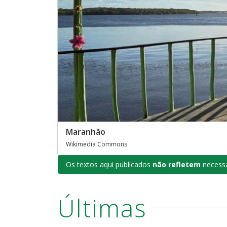
Maranhão
Wikimedia Commons
Os textos aqui publicados
não refletem
necessa
Últimas