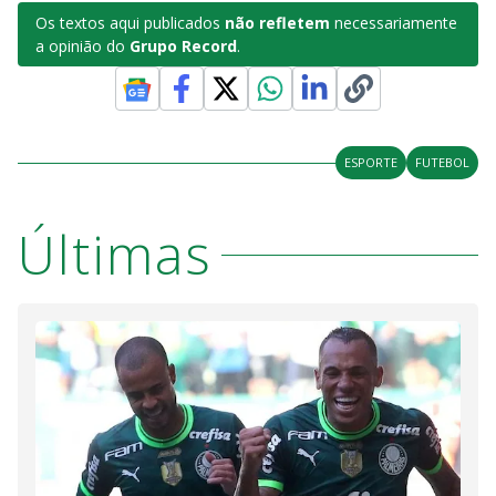
Os textos aqui publicados
não refletem
necessariamente
a opinião do
Grupo Record
.
ESPORTE
FUTEBOL
Últimas