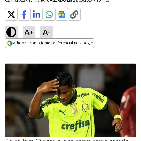
02/11/2023 - 15H17
(ATUALIZADO EM
29/03/2024 - 10H40
)
A+
A-
Adicione como fonte preferencial no Google
Opens in new window