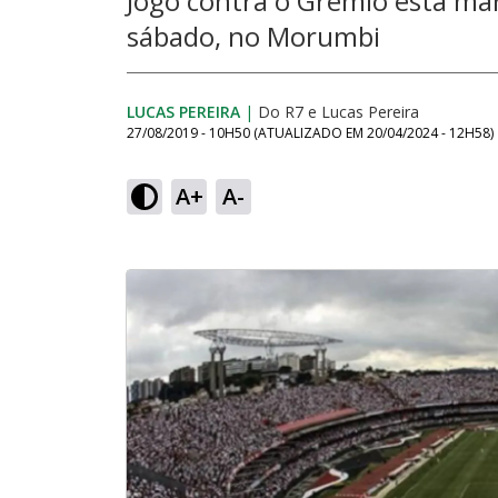
Jogo contra o Grêmio está ma
sábado, no Morumbi
LUCAS PEREIRA
|
Do R7
e
Lucas Pereira
27/08/2019 - 10H50
(ATUALIZADO EM
20/04/2024 - 12H58
)
A+
A-