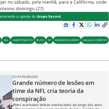
iajar no sábado, pela manhã, para a Califórnia, onde
próximo domingo (27).
riamente a opinião do
Grupo Record
.
NFL
CAMPEONATOS
BLOG
R7
BRANDON AUBREY
DALLAS COWBOYS
DO R7
/
05/08/2026
Grande número de lesões em
time da NFL cria teoria da
conspiração
49ers acumulam atletas machucados ao longo dos anos