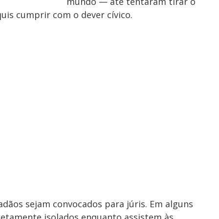
mundo — até tentaram tirar o
uis cumprir com o dever cívico.
dãos sejam convocados para júris. Em alguns
pletamente isolados enquanto assistem às