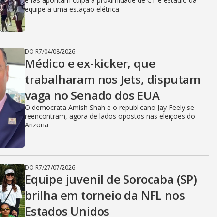
e fãs apontam culpa à proximidade de CT e estádio da
equipe a uma estação elétrica
DO R7
/
04/08/2026
Médico e ex-kicker, que
trabalharam nos Jets, disputam
vaga no Senado dos EUA
O democrata Amish Shah e o republicano Jay Feely se
reencontram, agora de lados opostos nas eleições do
Arizona
DO R7
/
27/07/2026
Equipe juvenil de Sorocaba (SP)
brilha em torneio da NFL nos
Estados Unidos