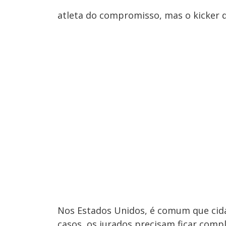
atleta do compromisso, mas o kicker q
Nos Estados Unidos, é comum que cida
casos, os jurados precisam ficar com