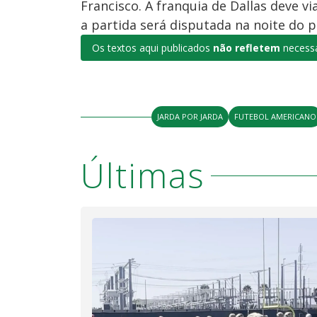
Francisco. A franquia de Dallas deve v
a partida será disputada na noite do 
Os textos aqui publicados
não refletem
necessa
JARDA POR JARDA
FUTEBOL AMERICANO
Últimas