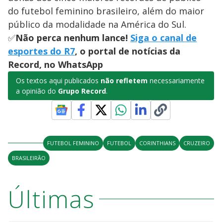
do futebol feminino brasileiro, além do maior
público da modalidade na América do Sul.
✅
Não perca nenhum lance!
Siga o canal de
esportes do R7
, o portal de notícias da
Record, no WhatsApp
Os textos aqui publicados
não refletem
necessariamente
a opinião do
Grupo Record
.
FUTEBOL FEMININO
FUTEBOL
CORINTHIANS
CRUZEIRO
BRASILEIRÃO
Últimas