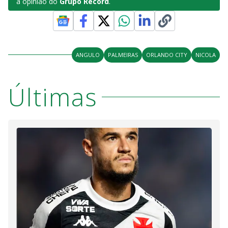
a opinião do
Grupo Record
.
ANGULO
PALMEIRAS
ORLANDO CITY
NICOLA
Últimas