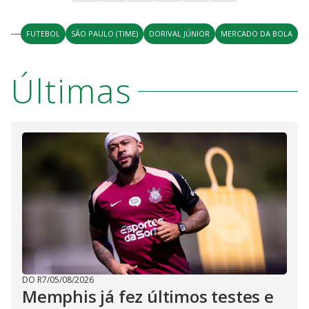
FUTEBOL
SÃO PAULO (TIME)
DORIVAL JÚNIOR
MERCADO DA BOLA
Últimas
DO R7
/
05/08/2026
Memphis já fez últimos testes e