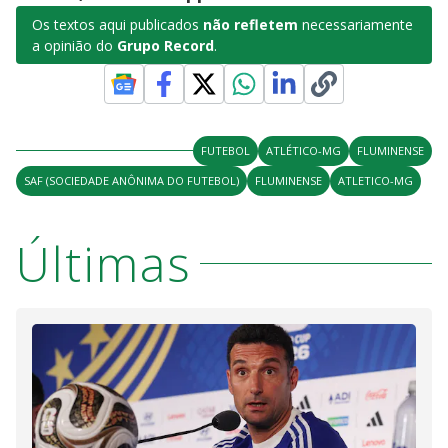
Os textos aqui publicados
não refletem
necessariamente
a opinião do
Grupo Record
.
FUTEBOL
ATLÉTICO-MG
FLUMINENSE
SAF (SOCIEDADE ANÔNIMA DO FUTEBOL)
FLUMINENSE
ATLETICO-MG
Últimas