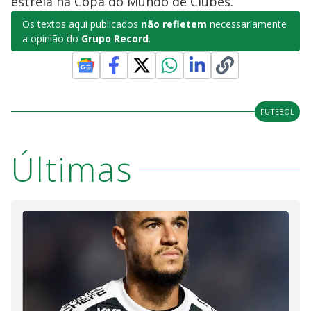
estreia na Copa do Mundo de Clubes.
Os textos aqui publicados
não refletem
necessariamente
a opinião do
Grupo Record
.
FUTEBOL
Últimas