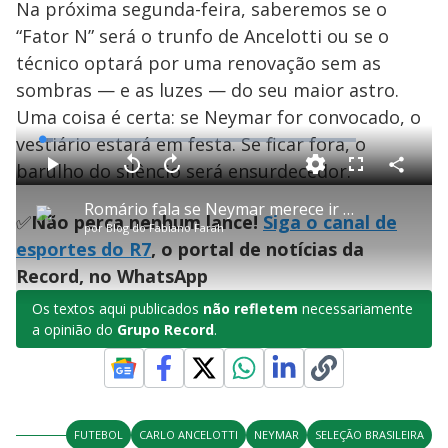
Na próxima segunda-feira, saberemos se o
“Fator N” será o trunfo de Ancelotti ou se o
técnico optará por uma renovação sem as
sombras — e as luzes — do seu maior astro.
Uma coisa é certa: se Neymar for convocado, o
vestiário estará em festa. Se ficar fora, o
L
o
a
barulho do silêncio será ensurdecedor.
d
C
P
V
A
P
F
e
o
l
o
v
u
d
m
a
l
a
l
:
Romário fala se Neymar merece ir à Copa e detona 'moleques' no futebol
p
y
t
n
l
3
✅
Não perca nenhum lance!
Siga o canal de
a
a
ç
s
.
por
Blog do Fabiano Farah
r
r
a
c
3
t
1
r
l
r
9
esportes do R7
, o portal de notícias da
i
0
1
e
%
l
s
0
e
h
Record, no WhatsApp
e
s
n
a
g
e
r
u
g
n
u
a
Os textos aqui publicados
não refletem
necessariamente
d
n
o
d
a opinião do
Grupo Record
.
s
o
s
y
M
u
d
FUTEBOL
CARLO ANCELOTTI
NEYMAR
SELEÇÃO BRASILEIRA
o