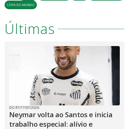
V
COPA DO MUNDO
i
Últimas
d
e
o
DO R7
/
17/07/2026
Neymar volta ao Santos e inicia
trabalho especial: alívio e