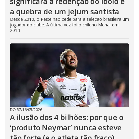
significará a redenção do ídolo e
a quebra de um jejum santista
Desde 2010, o Peixe não cede para a seleção brasileira um
jogador do clube. A última vez foi o chileno Mena, em
2014
DO R7
/
16/05/2026
A ilusão dos 4 bilhões: por que o
‘produto Neymar’ nunca esteve
tão forte (e o atleta tão fraco)