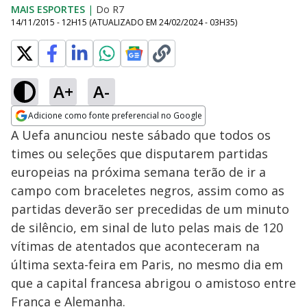
MAIS ESPORTES
|
Do R7
14/11/2015 - 12H15
(ATUALIZADO EM
24/02/2024 - 03H35
)
A+
A-
Adicione como fonte preferencial no Google
Opens in new window
A Uefa anunciou neste sábado que todos os
times ou seleções que disputarem partidas
europeias na próxima semana terão de ir a
campo com braceletes negros, assim como as
partidas deverão ser precedidas de um minuto
de silêncio, em sinal de luto pelas mais de 120
vítimas de atentados que aconteceram na
última sexta-feira em Paris, no mesmo dia em
que a capital francesa abrigou o amistoso entre
França e Alemanha.