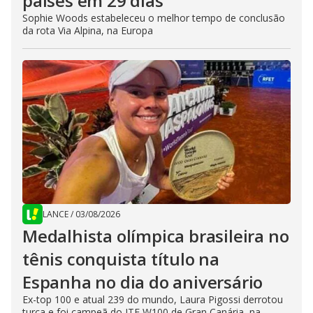
países em 29 dias
Sophie Woods estabeleceu o melhor tempo de conclusão
da rota Via Alpina, na Europa
LANCE
/
03/08/2026
Medalhista olímpica brasileira no
tênis conquista título na
Espanha no dia do aniversário
Ex-top 100 e atual 239 do mundo, Laura Pigossi derrotou
turca e foi campeã do ITF W100 de Gran Canária, na