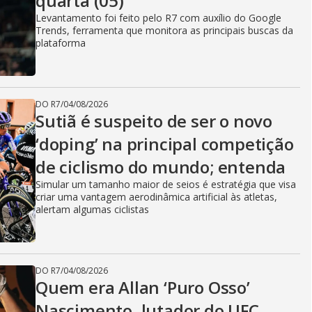
quarta (05)
Levantamento foi feito pelo R7 com auxílio do Google
Trends, ferramenta que monitora as principais buscas da
plataforma
DO R7
/
04/08/2026
Sutiã é suspeito de ser o novo
‘doping’ na principal competição
de ciclismo do mundo; entenda
Simular um tamanho maior de seios é estratégia que visa
criar uma vantagem aerodinâmica artificial às atletas,
alertam algumas ciclistas
DO R7
/
04/08/2026
Quem era Allan ‘Puro Osso’
Nascimento, lutador do UFC