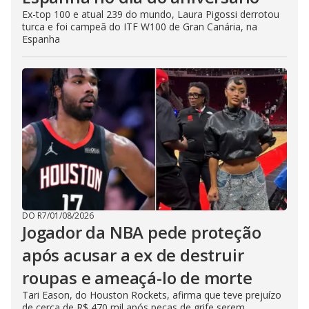
Ex-top 100 e atual 239 do mundo, Laura Pigossi derrotou
turca e foi campeã do ITF W100 de Gran Canária, na
Espanha
DO R7
/
01/08/2026
Jogador da NBA pede proteção
após acusar a ex de destruir
roupas e ameaçá-lo de morte
Tari Eason, do Houston Rockets, afirma que teve prejuízo
de cerca de R$ 470 mil após peças de grife serem