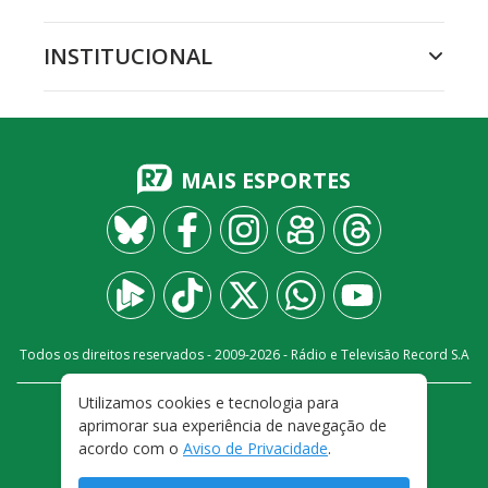
INSTITUCIONAL
MAIS ESPORTES
Todos os direitos reservados - 2009-
2026
- Rádio e Televisão Record S.A
Utilizamos cookies e tecnologia para
CARREIRA
FALE CONOSCO
PRIVACIDADE
aprimorar sua experiência de navegação de
TERMOS E CONDIÇÕES DE USO
acordo com o
Aviso de Privacidade
.