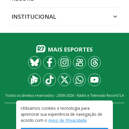
INSTITUCIONAL
MAIS ESPORTES
Todos os direitos reservados - 2009-
2026
- Rádio e Televisão Record S.A
Utilizamos cookies e tecnologia para
CARREIRA
FALE CONOSCO
PRIVACIDADE
aprimorar sua experiência de navegação de
TERMOS E CONDIÇÕES DE USO
acordo com o
Aviso de Privacidade
.