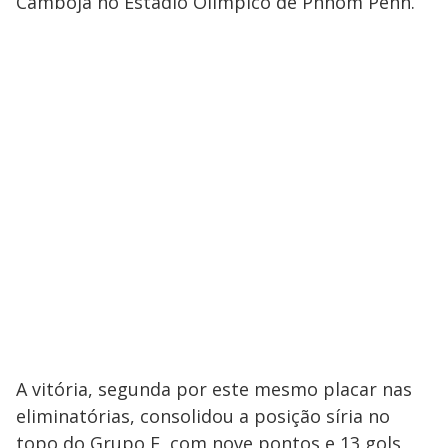
Camboja no Estádio Olímpico de Phnom Pehn.
A vitória, segunda por este mesmo placar nas
eliminatórias, consolidou a posição síria no
topo do Grupo E, com nove pontos e 13 gols