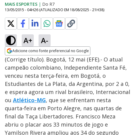
MAIS ESPORTES
|
Do R7
13/05/2015 - 04H26
(ATUALIZADO EM
18/08/2025 - 21H38
)
A+
A-
Adicione como fonte preferencial no Google
Opens in new window
(Corrige título). Bogotá, 12 mai (EFE).- O atual
campeão colombiano, Independiente Santa Fé,
venceu nesta terça-feira, em Bogotá, o
Estudiantes de La Plata, da Argentina, por 2 a 0,
e espera agora um rival brasileiro, Internacional
ou
Atlético-MG
, que se enfrentam nesta
quarta-feira em Porto Alegre, nas quartas de
final da Taça Libertadores. Francisco Meza
abriu o placar aos 33 minutos de jogo e
Yamilson Rivera ampliou aos 34 do segundo