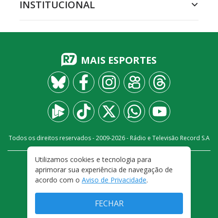
INSTITUCIONAL
MAIS ESPORTES
Todos os direitos reservados - 2009-
2026
- Rádio e Televisão Record S.A
Utilizamos cookies e tecnologia para
CARREIRA
FALE CONOSCO
PRIVACIDADE
aprimorar sua experiência de navegação de
TERMOS E CONDIÇÕES DE USO
acordo com o
Aviso de Privacidade
.
FECHAR