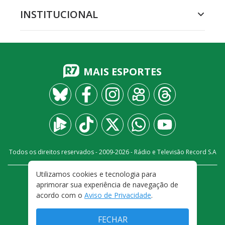
INSTITUCIONAL
MAIS ESPORTES
Todos os direitos reservados - 2009-
2026
- Rádio e Televisão Record S.A
Utilizamos cookies e tecnologia para
CARREIRA
FALE CONOSCO
PRIVACIDADE
aprimorar sua experiência de navegação de
TERMOS E CONDIÇÕES DE USO
acordo com o
Aviso de Privacidade
.
FECHAR