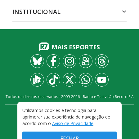
INSTITUCIONAL
MAIS ESPORTES
Todos os direitos reservados - 2009-
2026
- Rádio e Televisão Record S.A
Utilizamos cookies e tecnologia para
CARREIRA
FALE CONOSCO
PRIVACIDADE
aprimorar sua experiência de navegação de
TERMOS E CONDIÇÕES DE USO
acordo com o
Aviso de Privacidade
.
FECHAR