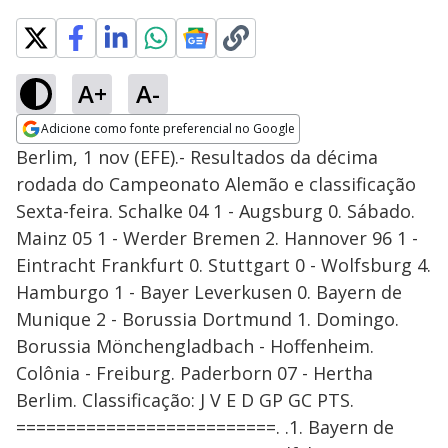
A+
A-
Adicione como fonte preferencial no Google
Opens in new window
Berlim, 1 nov (EFE).- Resultados da décima
rodada do Campeonato Alemão e classificação
Sexta-feira. Schalke 04 1 - Augsburg 0. Sábado.
Mainz 05 1 - Werder Bremen 2. Hannover 96 1 -
Eintracht Frankfurt 0. Stuttgart 0 - Wolfsburg 4.
Hamburgo 1 - Bayer Leverkusen 0. Bayern de
Munique 2 - Borussia Dortmund 1. Domingo.
Borussia Mönchengladbach - Hoffenheim.
Colônia - Freiburg. Paderborn 07 - Hertha
Berlim. Classificação: J V E D GP GC PTS.
==========================. .1. Bayern de