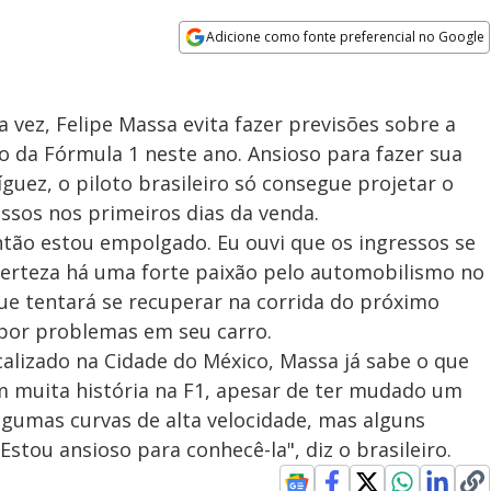
Adicione como fonte preferencial no Google
Opens in new window
a vez, Felipe Massa evita fazer previsões sobre a
io da Fórmula 1 neste ano. Ansioso para fazer sua
ez, o piloto brasileiro só consegue projetar o
essos nos primeiros dias da venda.
então estou empolgado. Eu ouvi que os ingressos se
erteza há uma forte paixão pelo automobilismo no
que tentará se recuperar na corrida do próximo
por problemas em seu carro.
lizado na Cidade do México, Massa já sabe o que
tem muita história na F1, apesar de ter mudado um
lgumas curvas de alta velocidade, mas alguns
tou ansioso para conhecê-la", diz o brasileiro.