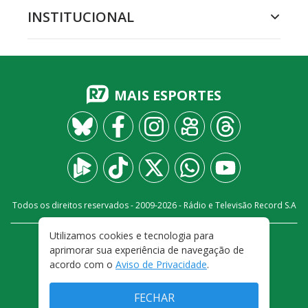
INSTITUCIONAL
MAIS ESPORTES
Todos os direitos reservados - 2009-
2026
- Rádio e Televisão Record S.A
Utilizamos cookies e tecnologia para
CARREIRA
FALE CONOSCO
PRIVACIDADE
aprimorar sua experiência de navegação de
TERMOS E CONDIÇÕES DE USO
acordo com o
Aviso de Privacidade
.
FECHAR