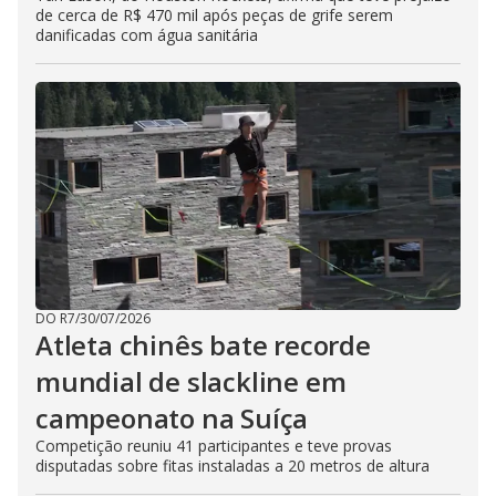
de cerca de R$ 470 mil após peças de grife serem
danificadas com água sanitária
DO R7
/
30/07/2026
Atleta chinês bate recorde
mundial de slackline em
campeonato na Suíça
Competição reuniu 41 participantes e teve provas
disputadas sobre fitas instaladas a 20 metros de altura