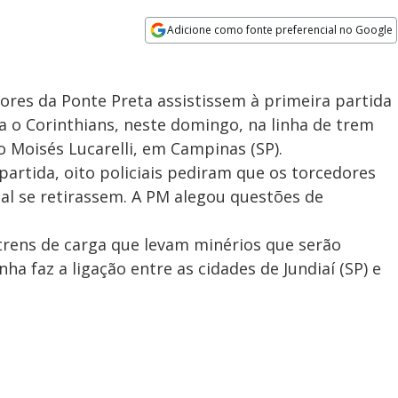
Adicione como fonte preferencial no Google
Opens in new window
dores da Ponte Preta assistissem à primeira partida
a o Corinthians, neste domingo, na linha de trem
 Moisés Lucarelli, em Campinas (SP).
rtida, oito policiais pediram que os torcedores
al se retirassem. A PM alegou questões de
 trens de carga que levam minérios que serão
ha faz a ligação entre as cidades de Jundiaí (SP) e