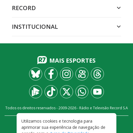
RECORD
INSTITUCIONAL
MAIS ESPORTES
Todos os direitos reservados - 2009-
2026
- Rádio e Televisão Record S.A
Utilizamos cookies e tecnologia para
CARREIRA
FALE CONOSCO
PRIVACIDADE
aprimorar sua experiência de navegação de
TERMOS E CONDIÇÕES DE USO