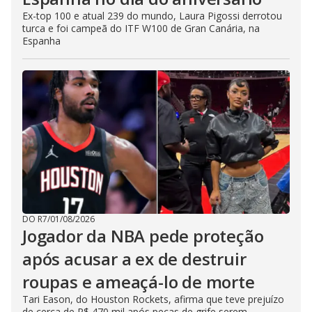
Ex-top 100 e atual 239 do mundo, Laura Pigossi derrotou
turca e foi campeã do ITF W100 de Gran Canária, na
Espanha
DO R7
/
01/08/2026
Jogador da NBA pede proteção
após acusar a ex de destruir
roupas e ameaçá-lo de morte
Tari Eason, do Houston Rockets, afirma que teve prejuízo
de cerca de R$ 470 mil após peças de grife serem