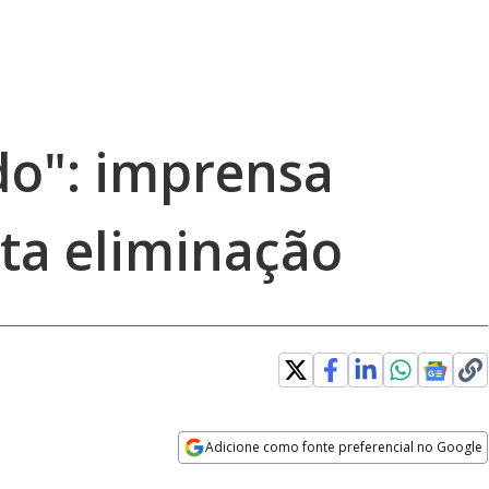
o": imprensa
nta eliminação
Adicione como fonte preferencial no Google
Opens in new window