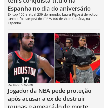
tênis conquista título na
Espanha no dia do aniversário
Ex-top 100 e atual 239 do mundo, Laura Pigossi derrotou
turca e foi campeã do ITF W100 de Gran Canária, na
Espanha
DO R7
/
01/08/2026
Jogador da NBA pede proteção
após acusar a ex de destruir
roupas e ameaçá-lo de morte