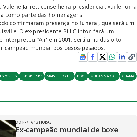
Valerie Jarret, conselheira presidencial, vai ler uma
ama como parte das homenagens.
todo confirmaram presença no funeral, que será um
sville. O ex-presidente Bill Clinton fará um
e interpretou "Ali" em 2001, será uma das oito
 tricampeão mundial dos pesos-pesados.
ESPORTES
ESPORTESR7
MAIS ESPORTES
BOXE
MUHAMMAD ALI
OBAMA
DO R7
/
HÁ 13 HORAS
Ex-campeão mundial de boxe