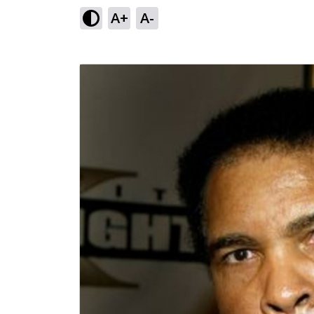
A+
A-