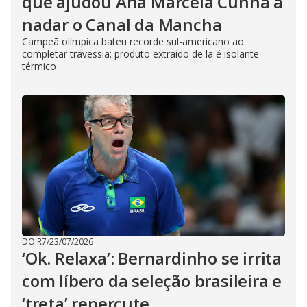
que ajudou Ana Marcela Cunha a
nadar o Canal da Mancha
Campeã olímpica bateu recorde sul-americano ao
completar travessia; produto extraído de lã é isolante
térmico
DO R7
/
23/07/2026
‘Ok. Relaxa’: Bernardinho se irrita
com líbero da seleção brasileira e
‘treta’ repercute